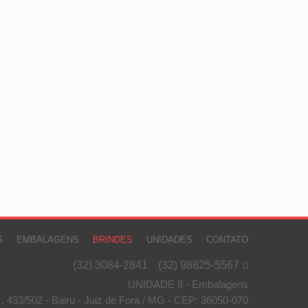
S
EMBALAGENS
BRINDES
UNIDADES
CONTATO
(32) 3084-2841
(32) 98825-5567

UNIDADE II - Embalagens
 , 433/502 - Bairu - Juiz de Fora / MG - CEP: 36050-070