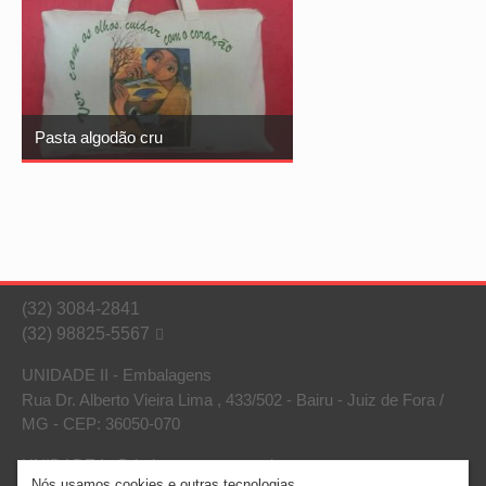
Pasta algodão cru
(32) 3084-2841
(32) 98825-5567

UNIDADE II - Embalagens
Rua Dr. Alberto Vieira Lima , 433/502 - Bairu - Juiz de Fora /
MG - CEP: 36050-070
UNIDADE I - Brindes e outros serviços
Nós usamos cookies e outras tecnologias