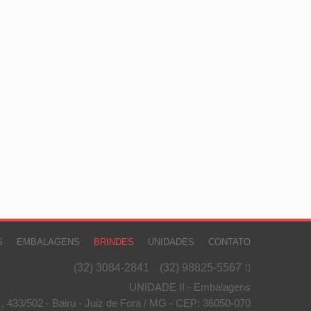
S
EMBALAGENS
BRINDES
UNIDADES
CONTATO
(32) 3084-2841
(32) 98825-5567

UNIDADE II - Embalagens
 , 433/502 - Bairu - Juiz de Fora / MG - CEP: 36050-070