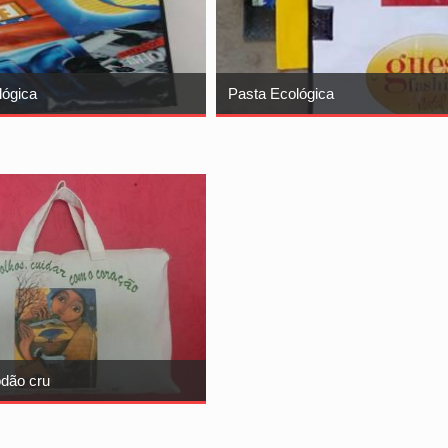
lógica
Pasta Ecológica
odão cru